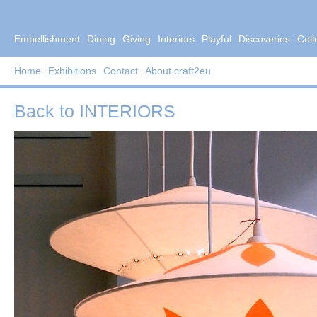
Embellishment
Dining
Giving
Interiors
Playful
Discoveries
Coll
Home
Exhibitions
Contact
About craft2eu
Back to
INTERIORS